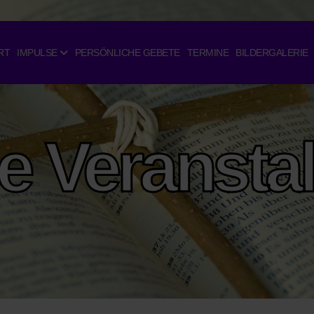
RT
IMPULSE
PERSÖNLICHE GEBETE
TERMINE
BILDERGALERIE
le Veransta