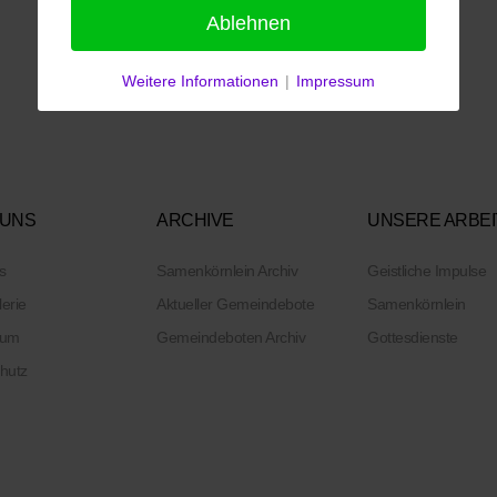
Ablehnen
Weitere Informationen
|
Impressum
 UNS
ARCHIVE
UNSERE ARBEI
s
Samenkörnlein Archiv
Geistliche Impulse
lerie
Aktueller Gemeindebote
Samenkörnlein
sum
Gemeindeboten Archiv
Gottesdienste
hutz