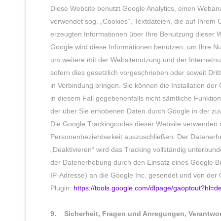
Diese Website benutzt Google Analytics, einen Webana
verwendet sog. „Cookies“, Textdateien, die auf Ihrem
erzeugten Informationen über Ihre Benutzung dieser We
Google wird diese Informationen benutzen, um Ihre N
um weitere mit der Websitenutzung und der Internetnu
sofern dies gesetzlich vorgeschrieben oder soweit Dri
in Verbindung bringen. Sie können die Installation der
in diesem Fall gegebenenfalls nicht sämtliche Funktio
der über Sie erhobenen Daten durch Google in der z
Die Google Trackingcodes dieser Website verwenden di
Personenbeziehbarkeit auszuschließen. Der Datenerhe
„Deaktivieren“ wird das Tracking vollständig unterbu
der Datenerhebung durch den Einsatz eines Google Br
IP-Adresse) an die Google Inc. gesendet und von der 
Plugin:
https://tools.google.com/dlpage/gaoptout?hl=d
9. Sicherheit, Fragen und Anregungen, Verantwor