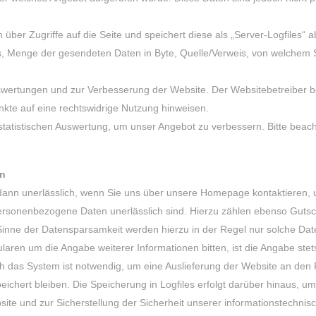
über Zugriffe auf die Seite und speichert diese als „Server-Logfiles“ 
s, Menge der gesendeten Daten in Byte, Quelle/Verweis, von welchem S
swertungen und zur Verbesserung der Website. Der Websitebetreiber behä
unkte auf eine rechtswidrige Nutzung hinweisen.
tatistischen Auswertung, um unser Angebot zu verbessern. Bitte beach
en
ann unerlässlich, wenn Sie uns über unsere Homepage kontaktieren, 
ersonenbezogene Daten unerlässlich sind. Hierzu zählen ebenso Gutsc
inne der Datensparsamkeit werden hierzu in der Regel nur solche Date
aren um die Angabe weiterer Informationen bitten, ist die Angabe stets
 das System ist notwendig, um eine Auslieferung der Website an den 
ichert bleiben. Die Speicherung in Logfiles erfolgt darüber hinaus, um
te und zur Sicherstellung der Sicherheit unserer informationstechni