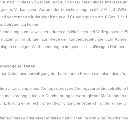
statt. In diesen Zwecken liegt auch unser berechtigtes Interesse an d
lge des Verkaufs von Waren oder Dienstleistungen ist § 7 Abs. 3 UWG.
und verwenden wir darüber hinaus auf Grundlage des Art. 6 Abs. 1 li
ns betreuen zu können.
nmeldung zum Newsletters durch den Nutzer ist bei Vorliegen einer Einw
nutzen wir im Übrigen zur Pflege der Kundenbeziehungen, zur Kunde
logen sonstigen Werbesendungen im gesetzlich zulässigen Rahmen, R
enbezogener Daten
r Daten eine Einwilligung der betroffenen Person einholen, dient Art
ur Erfüllung eines Vertrages, dessen Vertragspartei die betroffene Person
eitungsvorgänge, die zur Durchführung vorvertraglicher Maßnahmen erf
rfüllung einer rechtlichen Verpflichtung erforderlich ist, der unser Un
roffenen Person oder einer anderen natürlichen Person eine Verarbeit