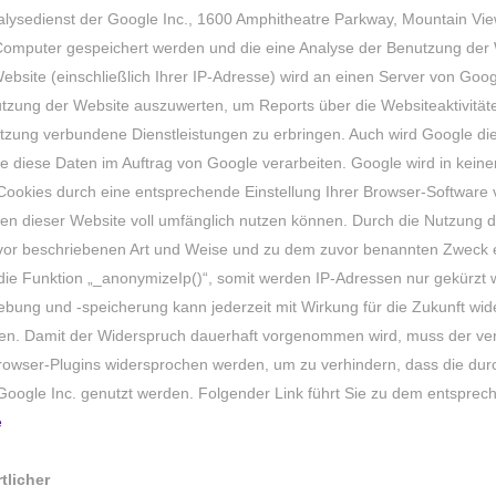
lysedienst der Google Inc., 1600 Amphitheatre Parkway, Mountain Vie
 Computer gespeichert werden und die eine Analyse der Benutzung der 
bsite (einschließlich Ihrer IP-Adresse) wird an einen Server von Goo
utzung der Website auszuwerten, um Reports über die Websiteaktivität
tzung verbundene Dienstleistungen zu erbringen. Auch wird Google die
tte diese Daten im Auftrag von Google verarbeiten. Google wird in kei
 Cookies durch eine entsprechende Einstellung Ihrer Browser-Software v
nen dieser Website voll umfänglich nutzen können. Durch die Nutzung d
uvor beschriebenen Art und Weise und zu dem zuvor benannten Zweck 
e Funktion „_anonymizeIp()“, somit werden IP-Adressen nur gekürzt we
bung und -speicherung kann jederzeit mit Wirkung für die Zukunft wi
nden. Damit der Widerspruch dauerhaft vorgenommen wird, muss der ve
owser-Plugins widersprochen werden, um zu verhindern, dass die durc
Google Inc. genutzt werden. Folgender Link führt Sie zu dem entspre
e
tlicher