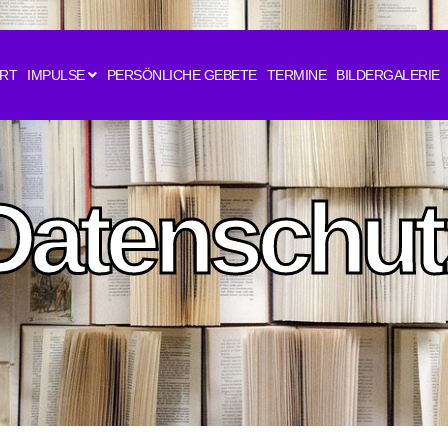
RT
IMPULSE
PERSÖNLICHE GEBETE
TERMINE
BILDERGALERIE
Datenschut