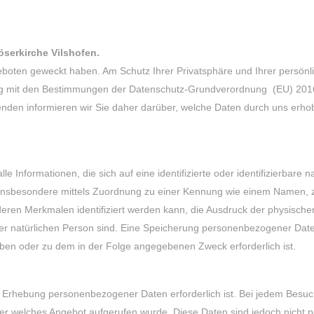
öserkirche Vilshofen
.
geboten geweckt haben. Am Schutz Ihrer Privatsphäre und Ihrer persönl
klang mit den Bestimmungen der Datenschutz-Grundverordnung (EU) 2
den informieren wir Sie daher darüber, welche Daten durch uns erho
formationen, die sich auf eine identifizierte oder identifizierbare nat
t, insbesondere mittels Zuordnung zu einer Kennung wie einem Namen,
en Merkmalen identifiziert werden kann, die Ausdruck der physischen
dieser natürlichen Person sind. Eine Speicherung personenbezogener Date
aben oder zu dem in der Folge angegebenen Zweck erforderlich ist.
 Erhebung personenbezogener Daten erforderlich ist. Bei jedem Besu
der welches Angebot aufgerufen wurde. Diese Daten sind jedoch nicht 