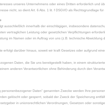
Interesses unseres Unternehmens oder eines Dritten erforderlich und ü
esse nicht, so dient Art. 6 Abs. 1 lit. f DSGVO als Rechtsgrundlage für 
e
t ausschließlich innerhalb der einschlägigen, insbesondere datensch
ten vertraglichen Leistung oder gesetzlichen Verpflichtungen erforderli
istung im Namen oder im Auftrag von uns (z.B. technische Abwicklung
e erfolgt darüber hinaus, soweit wir kraft Gesetzes oder aufgrund eine
zogenen Daten, die Sie uns bereitgestellt haben, in einem strukturie
 einem anderen Verantwortlichen ohne Behinderung durch den Verant
g personenbezogener Daten“ genannten Zwecke werden Ihre personen
en gelöscht oder gesperrt, sobald der Zweck der Speicherung entfällt
etzgeber in unionsrechtlichen Verordnungen, Gesetzen oder sonstigen V