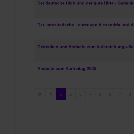
Der deutsche Hiob und der gute Hirte - Geden
Der katechetische Lehrer von Alexandria und
Gedenken und Andacht zum Auferstehungs-So
Andacht zum Karfreitag 2025
1
2
3
4
5
6
7
8