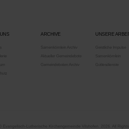
 UNS
ARCHIVE
UNSERE ARBEI
s
Samenkörnlein Archiv
Geistliche Impulse
lerie
Aktueller Gemeindebote
Samenkörnlein
sum
Gemeindeboten Archiv
Gottesdienste
hutz
© Evangelisch-Lutherische Kirchengemeinde Vilshofen. 2026. All Right