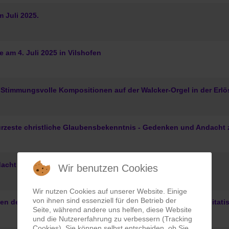
m Juli 2025.
 am 4. Juli 2025 in Vilshofen
 Stimmungsvolle Kompositionen auf der Walcker-Orgel in der Erlös
rzeste christliche Glaubensbekenntnis - Gedenken und Andacht
cht zum 1. Sonntag nach Trinitatis 2025.
Wir benutzen Cookies
Wir nutzen Cookies auf unserer Website. Einige
von ihnen sind essenziell für den Betrieb der
en des Dreieinigen Gottes - Gedenken und Andacht zum Trinitatis
Seite, während andere uns helfen, diese Website
und die Nutzererfahrung zu verbessern (Tracking
Cookies). Sie können selbst entscheiden, ob Sie