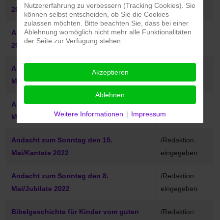
Nutzererfahrung zu verbessern (Tracking Cookies). Sie
2022/Trinitatis
eingegeben
können selbst entscheiden, ob Sie die Cookies
zulassen möchten. Bitte beachten Sie, dass bei einer
Ablehnung womöglich nicht mehr alle Funktionalitäten
Andacht zum Sonntag den 5. Juni
/Redaktion
der Seite zur Verfügung stehen.
2022/Pfingstfest
eingegeben
Andacht zum Sonntag den 29.
/Redaktion
Akzeptieren
Mai/Exaudi 2022
eingegeben
Ablehnen
Andacht zum Sonntag den 22.
/Redaktion
Weitere Informationen
|
Impressum
Mai/Rogate 2022
eingegeben
Andacht zum Sonntag den 15.
/Redaktion
Mai/Kantate 2022
eingegeben
Andacht zum Sonntag den 8.
/Redaktion
Mai/Jubilate 2022
eingegeben
Bibelgeschichte für Kinder vom guten
/Redaktion