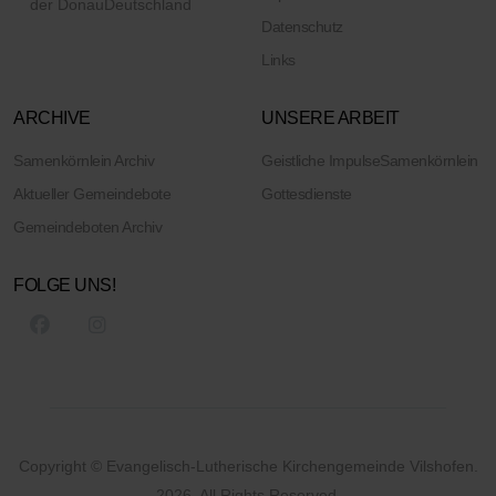
der Donau
Deutschland
Datenschutz
Links
ARCHIVE
UNSERE ARBEIT
Samenkörnlein Archiv
Geistliche Impulse
Samenkörnlein
Aktueller Gemeindebote
Gottesdienste
Gemeindeboten Archiv
FOLGE UNS!
Copyright © Evangelisch-Lutherische Kirchengemeinde Vilshofen.
2026. All Rights Reserved.