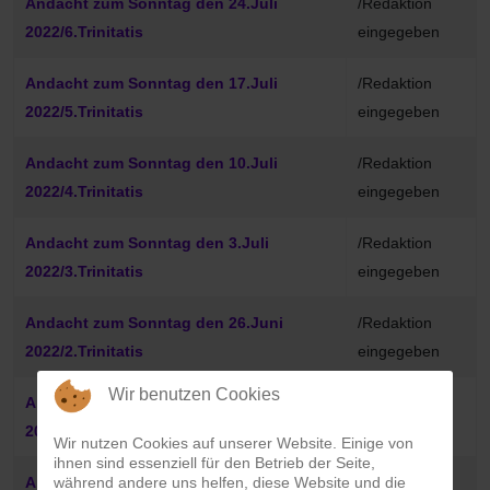
Andacht zum Sonntag den 24.Juli
/Redaktion
2022/6.Trinitatis
eingegeben
Andacht zum Sonntag den 17.Juli
/Redaktion
2022/5.Trinitatis
eingegeben
Andacht zum Sonntag den 10.Juli
/Redaktion
2022/4.Trinitatis
eingegeben
Andacht zum Sonntag den 3.Juli
/Redaktion
2022/3.Trinitatis
eingegeben
Andacht zum Sonntag den 26.Juni
/Redaktion
2022/2.Trinitatis
eingegeben
Wir benutzen Cookies
Andacht zum Sonntag den 19.Juni
/Redaktion
2022/1.Trinitatis
eingegeben
Wir nutzen Cookies auf unserer Website. Einige von
ihnen sind essenziell für den Betrieb der Seite,
Andacht zum Sonntag den 12. Juni
während andere uns helfen, diese Website und die
/Redaktion