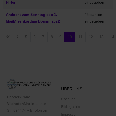
Hirten
eingegeben
Andacht zum Sonntag den 1.
/Redaktion
Mai/Miserikordias Domini 2022
eingegeben
5
6
7
8
9
10
11
12
13
14
Seite 10 von 20
ÜBER UNS
Erlöserkirche
Über uns
Vilshofen
Martin-Luther-
Bildergalerie
Str. 5
94474 Vilshofen an
Impressum