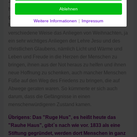
Johann Hinrich Wicherns Adventskranz wurde immer
heller, sein Wille, anderen zu helfen, immer stärker. Er
Ablehnen
ging als ein Mann mit vielen Ideen für in Not geratenen
Weitere Informationen
|
Impressum
Menschen in die Geschichte ein und verwirklichte auf
verschiedene Weise das Anliegen von Weihnachten, ja
ein sehr wichtiges Anliegen der Lehre Jesu und des
christlichen Glaubens, nämlich Licht und Wärme und
Leben und Freude in die Herzen der Menschen zu
bringen, ihnen aus der Not heraus zu helfen und ihnen
neue Hoffnung zu schenken, auch mancher Menschen
Füße auf den Weg des Friedens zu bringen, die auf
Abwege geraten waren. So kümmerte er sich auch
darum, dass die Gefängnisse in einen
menschenwürdigeren Zustand kamen.
Übrigens: Das "Ruge Hus", es heißt heute das
"Rauhe Haus", gibt`s nach wie vor. 1833 als eine
Stiftung gegründet, werden dort Menschen in ganz