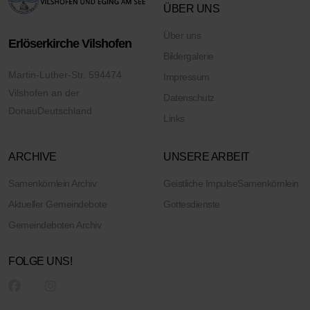
ÜBER UNS
Über uns
Erlöserkirche Vilshofen
Bildergalerie
Martin-Luther-Str. 5
94474
Impressum
Vilshofen an der
Datenschutz
Donau
Deutschland
Links
ARCHIVE
UNSERE ARBEIT
Samenkörnlein Archiv
Geistliche Impulse
Samenkörnlein
Aktueller Gemeindebote
Gottesdienste
Gemeindeboten Archiv
FOLGE UNS!