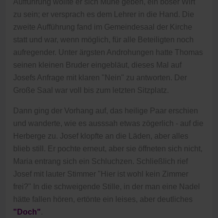
Aufführung wollte er sich Mühe geben, ein böser Wirt
zu sein; er versprach es dem Lehrer in die Hand. Die
zweite Aufführung fand im Gemeindesaal der Kirche
statt und war, wenn möglich, für alle Beteiligten noch
aufregender. Unter ärgsten Androhungen hatte Thomas
seinen kleinen Bruder eingebläut, dieses Mal auf
Josefs Anfrage mit klaren "Nein" zu antworten. Der
Große Saal war voll bis zum letzten Sitzplatz.
Dann ging der Vorhang auf, das heilige Paar erschien
und wanderte, wie es ausssah etwas zögerlich - auf die
Herberge zu. Josef klopfte an die Läden, aber alles
blieb still. Er pochte erneut, aber sie öffneten sich nicht,
Maria entrang sich ein Schluchzen. Schließlich rief
Josef mit lauter Stimmer "Hier ist wohl kein Zimmer
frei?" In die schweigende Stille, in der man eine Nadel
hätte fallen hören, ertönte ein leises, aber deutliches
"Doch"
.