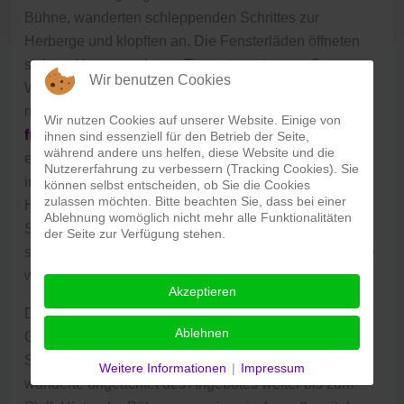
Bühne, wanderten schleppenden Schrittes zur
Herberge und klopften an. Die Fensterläden öffneten
sich und heraus schaute Tim unter seiner großen
Wir benutzen Cookies
Wirtsmütze. "Habt Ihr ein Zimmer frei?" fragte Josef mit
müder Stimme.
"Ja, gern", antwortete Tim
Wir nutzen Cookies auf unserer Website. Einige von
freundlich"
. Schweigen breitete sich aus im Saal und
ihnen sind essenziell für den Betrieb der Seite,
während andere uns helfen, diese Website und die
erst recht auf der Bühne. Josef versuchte vergeblich
Nutzererfahrung zu verbessern (Tracking Cookies). Sie
irgendwo zwischen den Kulissen Lehrer Larssen mit
können selbst entscheiden, ob Sie die Cookies
zulassen möchten. Bitte beachten Sie, dass bei einer
Hilfezeichen zu entdecken. Maria blickte auf ihre
Ablehnung womöglich nicht mehr alle Funktionalitäten
Schuhe. "Ich glaube, sie lügen", entrang es sich
der Seite zur Verfügung stehen.
schließlich Josefs Mund. Die Antwort aus der Herberge
war ein unüberhörbares
"Nein"
.
Akzeptieren
Das die Vorstellung dennoch weiterging, war Josefs
Ablehnen
Geistesgegenwart zu verdanken. Nach einer weiteren
Schrecksekunde nahm er Maria an der Hand und
Weitere Informationen
|
Impressum
wanderte ungeachtet des Angebotes weiter bis zum