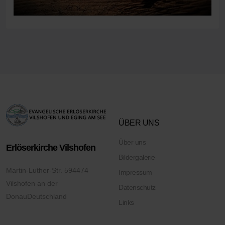
ÜBER UNS
Über uns
Erlöserkirche Vilshofen
Bildergalerie
Martin-Luther-Str. 5
94474
Impressum
Vilshofen an der
Datenschutz
Donau
Deutschland
Links